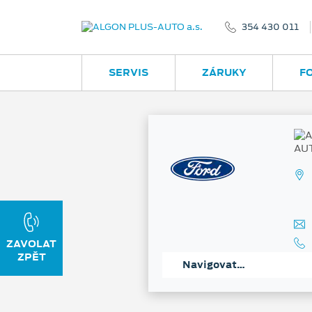
354 430 011
SERVIS
ZÁRUKY
F
Navigovat…