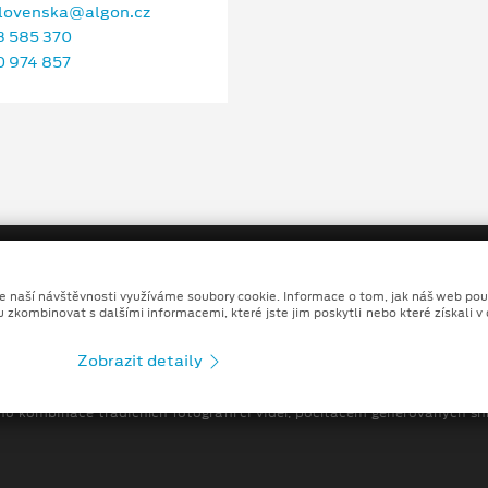
alovenska@algon.cz
 585 370
 974 857
ze naší návštěvnosti využíváme soubory cookie. Informace o tom, jak náš web pou
u zkombinovat s dalšími informacemi, které jste jim poskytli nebo které získali v
Copyright ©2026 ALGON PLUS - AUTO, a.s.
Zobrazit detaily
odní podmínky
Prohlášení o zpracování údajů konečných záka
no kombinace tradičních fotografií či videí, počítačem generovaných sní