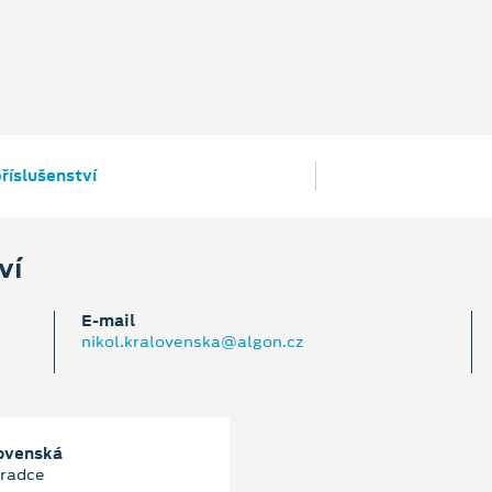
příslušenství
ví
E‑mail
nikol.kralovenska@algon.cz
lovenská
oradce