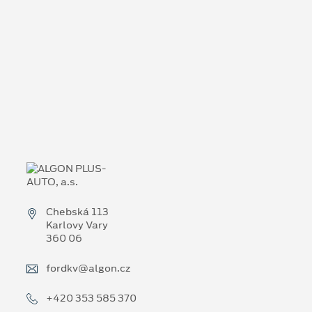
Chebská 113
Karlovy Vary
360 06
fordkv@algon.cz
+420 353 585 370