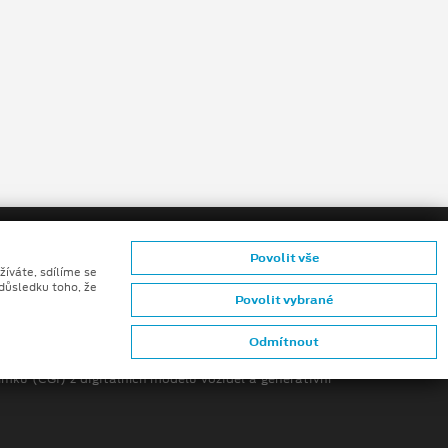
Povolit vše
žíváte, sdílíme se
 důsledku toho, že
Povolit vybrané
zníků
Odmítnout
mků (CGI) z digitálních modelů vozidel a generativní