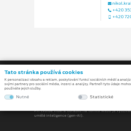
nikol.kr
+420 353
+420 720
Tato stránka používá cookies
K personalizaci obsahu a reklam, poskytování funkcí sociálních médií a analý
svými partnery pro sociální média, inzerci a analýzy. Partneři tyto údaje moho
používáte jejich služby.
Nutné
Statistické
Obch
Při tvorbě videí a obrázků na tomto webu je využívá
umělé inteligence (gen-AI).