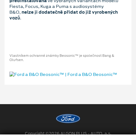
předinstalována
ve vybraných variantách modelů
Fiesta, Focus, Kuga a Puma s audiosystémy
B&O,
n
elze ji dodatečně přidat do již vyrobených
vozů
.
Vlastníkem ochranné známky Beosonic™ je společnost Bang &
Olufsen.
Copyright ©2026 ALGON PLUS - AUTO, a.s.