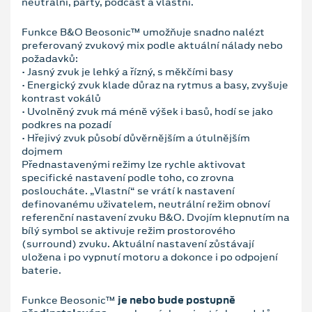
neutrální, party, podcast a vlastní.
Funkce B&O Beosonic™ umožňuje snadno nalézt
preferovaný zvukový mix podle aktuální nálady nebo
požadavků:
• Jasný zvuk je lehký a řízný, s měkčími basy
• Energický zvuk klade důraz na rytmus a basy, zvyšuje
kontrast vokálů
• Uvolněný zvuk má méně výšek i basů, hodí se jako
podkres na pozadí
• Hřejivý zvuk působí důvěrnějším a útulnějším
dojmem
Přednastavenými režimy lze rychle aktivovat
specifické nastavení podle toho, co zrovna
posloucháte. „Vlastní“ se vrátí k nastavení
definovanému uživatelem, neutrální režim obnoví
referenční nastavení zvuku B&O. Dvojím klepnutím na
bílý symbol se aktivuje režim prostorového
(surround) zvuku. Aktuální nastavení zůstávají
uložena i po vypnutí motoru a dokonce i po odpojení
baterie.
Funkce Beosonic™
je nebo bude postupně