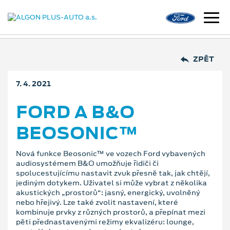
ZPĚT
7. 4. 2021
FORD A B&O
BEOSONIC™
Nová funkce Beosonic™ ve vozech Ford vybavených
audiosystémem B&O umožňuje řidiči či
spolucestujícímu nastavit zvuk přesně tak, jak chtějí,
jediným dotykem. Uživatel si může vybrat z několika
akustických „prostorů“: jasný, energický, uvolněný
nebo hřejivý. Lze také zvolit nastavení, které
kombinuje prvky z různých prostorů, a přepínat mezi
pěti přednastavenými režimy ekvalizéru: lounge,