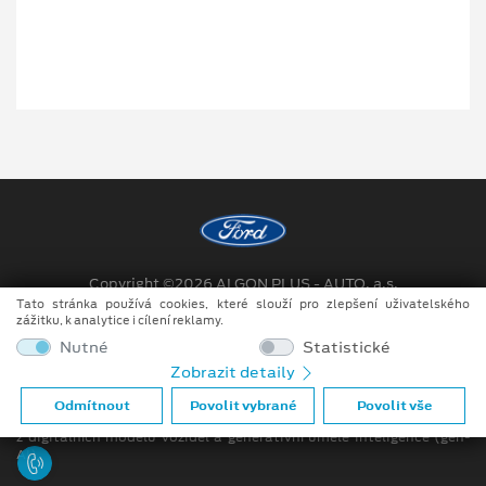
Copyright ©2026 ALGON PLUS - AUTO, a.s.
Tato stránka používá cookies, které slouží pro zlepšení uživatelského
Obchodní podmínky
zážitku, k analytice i cílení reklamy.
Nutné
Statistické
Prohlášení o zpracování údajů konečných zákazníků
Zobrazit detaily
Při tvorbě videí a obrázků na tomto webu je využíváno kombinace
Odmítnout
Povolit vybrané
Povolit vše
tradičních fotografií či videí, počítačem generovaných snímků (CGI)
z digitálních modelů vozidel a generativní umělé inteligence (gen-
AI).