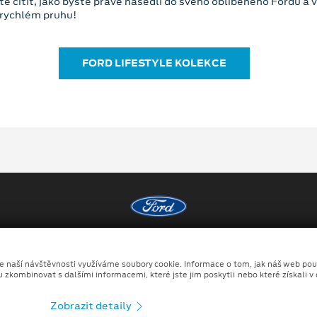
e cítit, jako byste právě nasedli do svého oblíbeného Fordu a v
 v rychlém pruhu!
FORD LIFESTYLE KOLEKCE
Copyright ©2026 ALGON PLUS - AUTO, a.s.
odní podmínky
Prohlášení o zpracování údajů konečných záka
ze naší návštěvnosti využíváme soubory cookie. Informace o tom, jak náš web pou
u zkombinovat s dalšími informacemi, které jste jim poskytli nebo které získali v
no kombinace tradičních fotografií či videí, počítačem generovaných sní
Zobrazit detaily