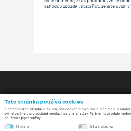
Naše oblečení je tak pohodlné, že se budet
náhodou zpozdili, stačí říct, že jste uvízli
Tato stránka používá cookies
Obch
K personalizaci obsahu a reklam, poskytování funkcí sociálních médií a analý
svými partnery pro sociální média, inzerci a analýzy. Partneři tyto údaje moho
používáte jejich služby.
Při tvorbě videí a obrázků na tomto webu je využívá
Nutné
Statistické
umělé inteligence (gen-AI).