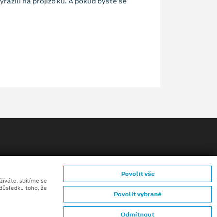
yrazili na projížďku. A pokud byste se
Povolit vše
zníků
žíváte, sdílíme se
 důsledku toho, že
Povolit vybrané
mků (CGI) z digitálních modelů vozidel a generativní
Odmítnout