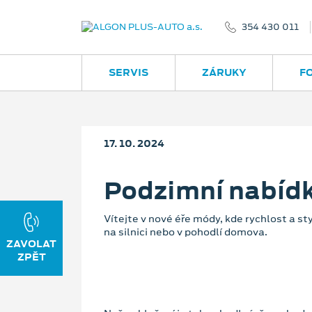
354 430 011
SERVIS
ZÁRUKY
F
17. 10. 2024
Podzimní nabídk
Vítejte v nové éře módy, kde rychlost a st
na silnici nebo v pohodlí domova.
ZAVOLAT
ZPĚT