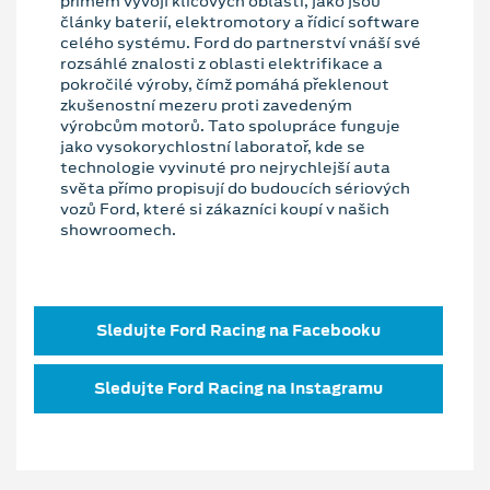
přímém vývoji klíčových oblastí, jako jsou
články baterií, elektromotory a řídicí software
celého systému. Ford do partnerství vnáší své
rozsáhlé znalosti z oblasti elektrifikace a
pokročilé výroby, čímž pomáhá překlenout
zkušenostní mezeru proti zavedeným
výrobcům motorů. Tato spolupráce funguje
jako vysokorychlostní laboratoř, kde se
technologie vyvinuté pro nejrychlejší auta
světa přímo propisují do budoucích sériových
vozů Ford, které si zákazníci koupí v našich
showroomech.
Sledujte Ford Racing na Facebooku
Sledujte Ford Racing na Instagramu