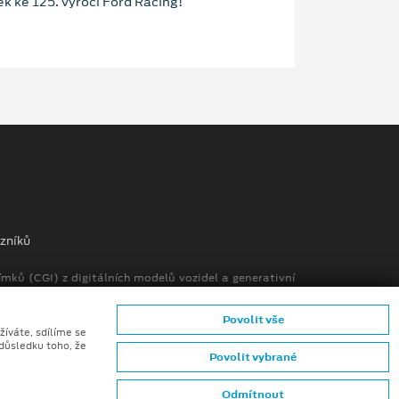
ek ke 125. výročí Ford Racing!
zníků
mků (CGI) z digitálních modelů vozidel a generativní
Povolit vše
žíváte, sdílíme se
 důsledku toho, že
Povolit vybrané
Odmítnout