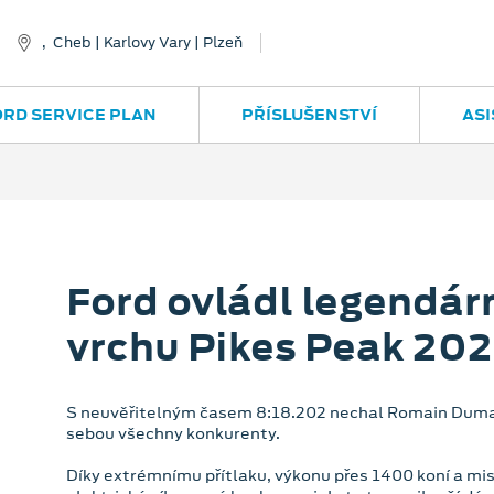
, Cheb | Karlovy Vary | Plzeň
ORD SERVICE PLAN
PŘÍSLUŠENSTVÍ
ASI
Ford ovládl legendár
vrchu Pikes Peak 20
S neuvěřitelným časem 8:18.202 nechal Romain Duma
sebou všechny konkurenty.
Díky extrémnímu přítlaku, výkonu přes 1400 koní a mist