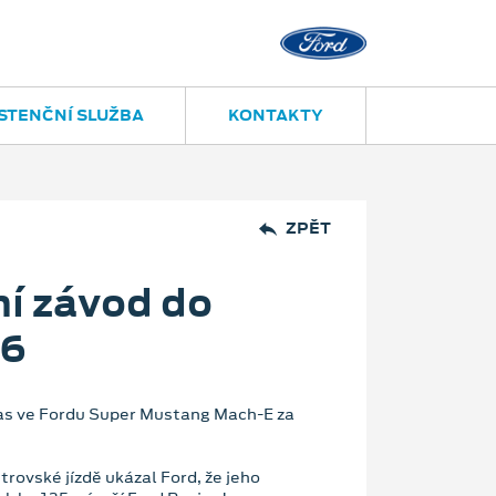
STENČNÍ SLUŽBA
KONTAKTY
ZPĚT
ní závod do
26
s ve Fordu Super Mustang Mach-E za
rovské jízdě ukázal Ford, že jeho