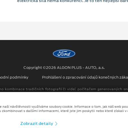
elektrická síla nemá konkurenci. Je to ten nejlepší dár
Copyright ©2026 ALGON PLUS - AUTO, a.s.
odní podmínky
Prohlášení o zpracování údajů konečných záka
no kombinace tradičních fotografií či videí, počítačem generovaných sní
ze naší návštěvnosti využíváme soubory cookie. Informace o tom, jak náš web pou
u zkombinovat s dalšími informacemi, které jste jim poskytli nebo které získali v
Zobrazit detaily