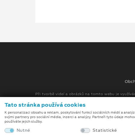
Obch
Při tvorbě videí a obrázků na tomto webu je využívá
umělé inteligence (gen-AI).
Tato stránka používá cookies
K personalizaci obsahu a reklam, poskytování funkcí sociálních médií a analý
svými partnery pro sociální média, inzerci a analýzy. Partneři tyto údaje moho
používáte jejich služby.
Nutné
Statistické