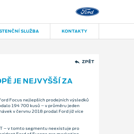
STENČNÍ SLUŽBA
KONTAKTY
ZPĚT
PĚ JE NEJVYŠŠÍ ZA
Ford Focus nejlepších prodejních výsledků
rodalo 194 700 kusů – v průměru jeden
ávek v červnu 2018 prodal Ford již více
ST – v tomto segmentu neexistuje pro
rezident Ford of Europe pro marketing,