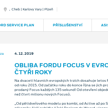
, Cheb | Karlovy Vary | Plzeň
ORD SERVICE PLAN
PŘÍSLUŠENSTVÍ
ASI
4. 12. 2019
OBLIBA FORDU FOCUS V EVRO
ČTYŘI ROKY
Na dvaceti hlavních evropských trzích dosahuje letos 
od roku 2015. Od začátku roku do konce října se jich p
prodaný Focus každých 135 sekund! Od otevření objedn
než čtvrt milionu nových Focusů.
„Od pětidveřového modelu po kombi, od Active až po 
zákazníky širší nabídka,“ řekl Roelant de Waard, vicep