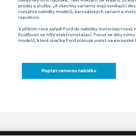
prodej a služby. „A všechny varianty mají vynikající de
rozsáhlé nabídky modelů, karosářských variant a motori
republice.
V příštím roce zařadí Ford do nabídky motorizací nový 
EcoBoost se 48V elektroinstalací. Focus se díky tomu 
modelů, které značka Ford plánuje uvést na evropské 
Poptat cenovou nabídku