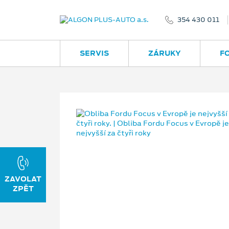
354 430 011
SERVIS
ZÁRUKY
F