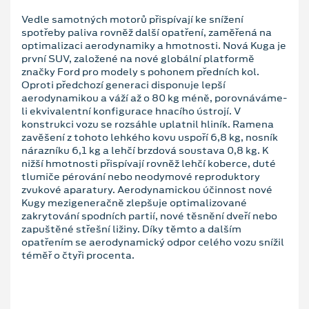
Vedle samotných motorů přispívají ke snížení
spotřeby paliva rovněž další opatření, zaměřená na
optimalizaci aerodynamiky a hmotnosti. Nová Kuga je
první SUV, založené na nové globální platformě
značky Ford pro modely s pohonem předních kol.
Oproti předchozí generaci disponuje lepší
aerodynamikou a váží až o 80 kg méně, porovnáváme-
li ekvivalentní konfigurace hnacího ústrojí. V
konstrukci vozu se rozsáhle uplatnil hliník. Ramena
zavěšení z tohoto lehkého kovu uspoří 6,8 kg, nosník
nárazníku 6,1 kg a lehčí brzdová soustava 0,8 kg. K
nižší hmotnosti přispívají rovněž lehčí koberce, duté
tlumiče pérování nebo neodymové reproduktory
zvukové aparatury. Aerodynamickou účinnost nové
Kugy mezigeneračně zlepšuje optimalizované
zakrytování spodních partií, nové těsnění dveří nebo
zapuštěné střešní ližiny. Díky těmto a dalším
opatřením se aerodynamický odpor celého vozu snížil
téměř o čtyři procenta.