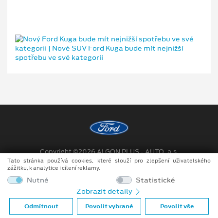
Copyright ©2026 ALGON PLUS - AUTO, a.s.
Tato stránka používá cookies, které slouží pro zlepšení uživatelského
Obchodní podmínky
zážitku, k analytice i cílení reklamy.
Nutné
Statistické
Prohlášení o zpracování údajů konečných zákazníků
Zobrazit detaily
Při tvorbě videí a obrázků na tomto webu je využíváno kombinace
Odmítnout
Povolit vybrané
Povolit vše
tradičních fotografií či videí, počítačem generovaných snímků (CGI)