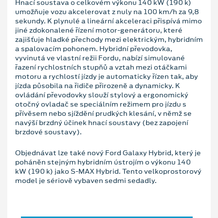
Hnací soustava o celkovém výkonu 140 kW (190 k)
umožňuje vozu akcelerovat z nuly na 100 km/h za 9,8
sekundy. K plynulé a lineární akceleraci přispívá mimo
jiné zdokonalené řízení motor-generátoru, které
zajišťuje hladké přechody mezi elektrickým, hybridním
a spalovacím pohonem. Hybridní převodovka,
vyvinutá ve vlastní režii Fordu, nabízí simulované
řazení rychlostních stupňů a vztah mezi otáčkami
motoru a rychlostí jízdy je automaticky řízen tak, aby
jízda působila na řidiče přirozeně a dynamicky. K
ovládání převodovky slouží stylový a ergonomický
otočný ovladač se speciálním režimem pro jízdu s
přívěsem nebo sjíždění prudkých klesání, v němž se
navýší brzdný účinek hnací soustavy (bez zapojení
brzdové soustavy).
Objednávat lze také nový Ford Galaxy Hybrid, který je
poháněn stejným hybridním ústrojím o výkonu 140
kW (190 k) jako S-MAX Hybrid. Tento velkoprostorový
model je sériově vybaven sedmi sedadly.