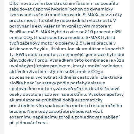
Díky inovativním konstrukčním řešením se podařilo
zabudovat úsporný hybridní pohon do dynamicky
tvarované a všestranné karoserie S-MAXu bez ztráty
prostornosti, flexibility nebo jízdních vlastností. V
porovnání s ekvivalentním vznětovým motorem
EcoBlue má S-MAX Hybrid o více než 10 procent nižší
emise CO
. Hnací soustavu modelu S-MAX Hybrid
2
tvoří zážehový motor o objemu 2,5 l, jenž pracuje v
Atkinsonově cyklu; lithium-ion akumulátor o kapacitě
1,1 kWh; elektromotor; a nejnovější generace hybridní
převodovky Fordu. Výsledkem této kombinace je vůz s
uvolněným jízdním projevem, který umožní rodinám s
aktivním životním stylem snížit emise CO
a
2
současně si vychutnat klidnější cestování. Elektrická
složka hnací soustavy podle potřeby asistuje
spalovacímu motoru, zároveň však na kratší časové
úseky dovoluje jízdu jen na elektřinu. Vysokonapěťový
akumulátor se průběžně dobíjí automaticky
prostřednictvím spalovacího motoru i rekuperačního
brzdění. Není tedy zapotřebí připojovat vůz k
externímu napájecímu zdroji a zohledňovat nabíjení
při plánování cest.